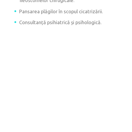
ileostomelor chirugicale.
Pansarea plăgilor în scopul cicatrizării.
Consultanță psihiatrică și psihologică.