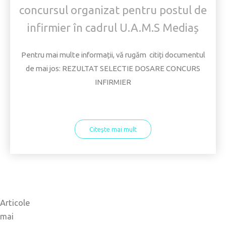
concursul organizat pentru postul de
infirmier în cadrul U.A.M.S Mediaș
Pentru mai multe informații, vă rugăm citiți documentul
de mai jos: REZULTAT SELECTIE DOSARE CONCURS
INFIRMIER
Citește mai mult
Navigare
Articole
mai
în