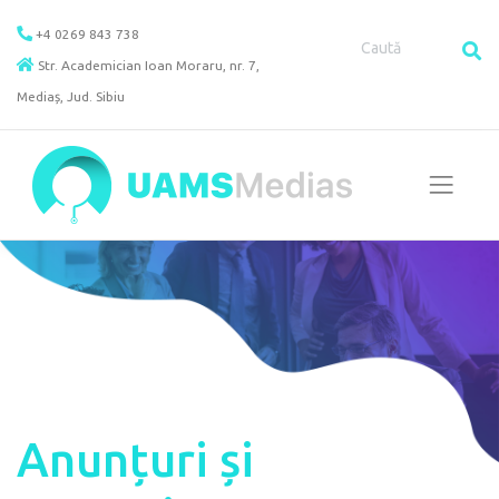
Skip
+4 0269 843 738
to
Str. Academician Ioan Moraru, nr. 7,
content
Mediaș, Jud. Sibiu
Anunțuri și