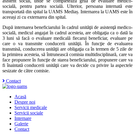
asistent social, unde se completează grila de evaluare medico-
socială, pentru partea socială. Ulterior, persoana internată este
transportată din spital la UAMS Mediaș. Internarea la UAMS este în
aceeași zi cu externarea din spital.
După internarea beneficiarului în cadrul unităţii de asistenţă medico-
socială, medicul angajat în cadrul acesteia, are obligaţia ca o dată la
3 luni să facă o evaluare medicală fiecarui beneficiar, evaluare pe
care o va transmite conducerii unităţii. În funcţie de evaluarea
transmisă, conducerea unităţii are obligaţia ca în termen de 5 zile de
la primirea acesteia, să întrunească comisia multidisciplinară, care va
face propunere în funcţie de starea beneficiarului, propunere care va
fi înaintată conducerii unităţii care va decide cu privire la aspectele
sesizate de către comisie.
Contact
Acasă
Despre noi
Servicii medicale
Servicii sociale
Internare
Galerie
Contact