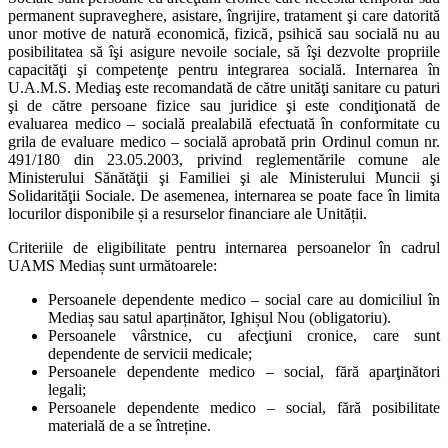
permanent supraveghere, asistare, îngrijire, tratament şi care datorită
unor motive de natură economică, fizică, psihică sau socială nu au
posibilitatea să îşi asigure nevoile sociale, să îşi dezvolte propriile
capacităţi şi competenţe pentru integrarea socială. Internarea în
U.A.M.S. Mediaş este recomandată de către unităţi sanitare cu paturi
şi de către persoane fizice sau juridice şi este condiţionată de
evaluarea medico – socială prealabilă efectuată în conformitate cu
grila de evaluare medico – socială aprobată prin Ordinul comun nr.
491/180 din 23.05.2003, privind reglementările comune ale
Ministerului Sănătăţii şi Familiei şi ale Ministerului Muncii şi
Solidarităţii Sociale. De asemenea, internarea se poate face în limita
locurilor disponibile și a resurselor financiare ale Unității.
Criteriile de eligibilitate pentru internarea persoanelor în cadrul
UAMS Mediaș sunt următoarele:
Persoanele dependente medico – social care au domiciliul în
Mediaș sau satul aparținător, Ighișul Nou (obligatoriu).
Persoanele vârstnice, cu afecţiuni cronice, care sunt
dependente de servicii medicale;
Persoanele dependente medico – social, fără aparţinători
legali;
Persoanele dependente medico – social, fără posibilitate
materială de a se întreține.