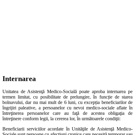
Internarea
Unitatea de Asistenţă Medico-Socială poate aproba internarea pe
termen limitat, cu posibilitate de prelungire, în funcție de starea
bolnavului, dar nu mai mult de 6 luni, cu excepția beneficiarilor de
îngrijiri paleative, a persoanelor cu nevoi medico-sociale aflate în
întreţinerea persoanelor care au faţă de acestea obligaţia de
întreţinere conform legii, la cererea lor, în următoarele condiţii:
Beneficiarii serviciilor acordate în Unităţile de Asistenţă Medico-
Sociale sunt persoane cu afecţiuni cronice care necesită temporar sau