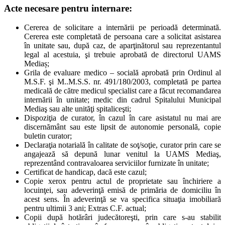
Acte necesare pentru internare:
Cererea de solicitare a internării pe perioadă determinată.
Cererea este completată de persoana care a solicitat asistarea
în unitate sau, după caz, de aparţinătorul sau reprezentantul
legal al acestuia, şi trebuie aprobată de directorul UAMS
Mediaș;
Grila de evaluare medico – socială aprobată prin Ordinul al
M.S.F. şi M..M.S.S. nr. 491/180/2003, completată pe partea
medicală de către medicul specialist care a făcut recomandarea
internării în unitate; medic din cadrul Spitalului Municipal
Mediaş sau alte unităţi spitaliceşti;
Dispoziţia de curator, în cazul în care asistatul nu mai are
discernământ sau este lipsit de autonomie personală, copie
buletin curator;
Declaraţia notarială în calitate de soţ/soţie, curator prin care se
angajează să depună lunar venitul la UAMS Mediaş,
reprezentând contravaloarea serviciilor furnizate în unitate;
Certificat de handicap, dacă este cazul;
Copie xerox pentru actul de proprietate sau închiriere a
locuinţei, sau adeverinţă emisă de primăria de domiciliu în
acest sens. În adeverinţă se va specifica situaţia imobiliară
pentru ultimii 3 ani; Extras C.F. actual;
Copii după hotărâri judecătoreşti, prin care s-au stabilit