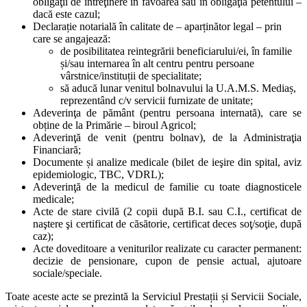
obligaţii de întreţinere în favoarea sau în obligaţia petentului –
dacă este cazul;
Declarație notarială în calitate de – aparținător legal – prin
care se angajează:
de posibilitatea reintegrării beneficiarului/ei, în familie
și/sau internarea în alt centru pentru persoane
vârstnice/instituții de specialitate;
să aducă lunar venitul bolnavului la U.A.M.S. Mediaș,
reprezentând c/v servicii furnizate de unitate;
Adeverinţa de pământ (pentru persoana internată), care se
obține de la Primărie – biroul Agricol;
Adeverinţă de venit (pentru bolnav), de la Administraţia
Financiară;
Documente și analize medicale (bilet de ieşire din spital, aviz
epidemiologic, TBC, VDRL);
Adeverinţă de la medicul de familie cu toate diagnosticele
medicale;
Acte de stare civilă (2 copii după B.I. sau C.I., certificat de
naştere şi certificat de căsătorie, certificat deces soţ/soţie, după
caz);
Acte doveditoare a veniturilor realizate cu caracter permanent:
decizie de pensionare, cupon de pensie actual, ajutoare
sociale/speciale.
Toate aceste acte se prezintă la Serviciul Prestații și Servicii Sociale,